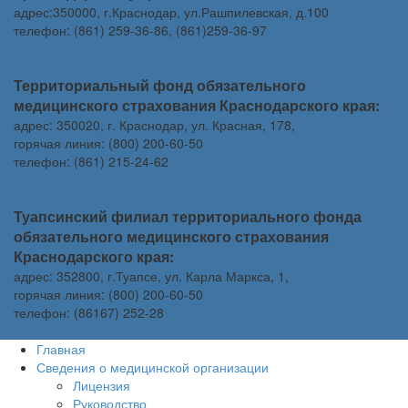
адрес:350000, г.Краснодар, ул.Рашпилевская, д.100
телефон: (861) 259-36-86, (861)259-36-97
Территориальный фонд обязательного
медицинского страхования Краснодарского края:
адрес: 350020, г. Краснодар, ул. Красная, 178,
горячая линия: (800) 200-60-50
телефон: (861) 215-24-62
Туапсинский филиал территориального фонда
обязательного медицинского страхования
Краснодарского края:
адрес: 352800, г.Туапсе, ул. Карла Маркса, 1,
горячая линия: (800) 200-60-50
телефон: (86167) 252-28
Главная
Сведения о медицинской организации
Лицензия
Руководство