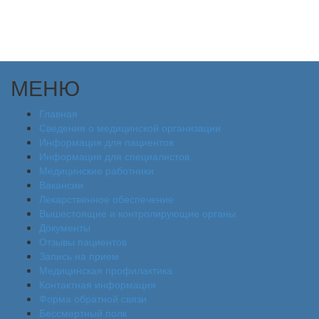
МЕНЮ
Главная
Сведения о медицинской организации
Информация для пациентов
Информация для специалистов
Медицинские работники
Вакансии
Лекарственное обеспечение
Вышестоящие и контролирующие органы
Документы
Отзывы пациентов
Запись на прием
Медицинская профилактика
Контактная информация
Форма обратной связи
Бессмертный полк